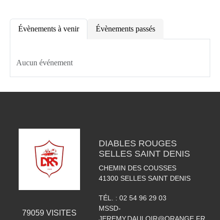
Évènements à venir
Évènements passés
Aucun événement
DIABLES ROUGES
SELLES SAINT DENIS
CHEMIN DES COUSSES
41300
SELLES SAINT DENIS
TÉL. :
02 54 96 29 03
MSSD-
79059
VISITES
JEREMY.DAULOIR@ORANGE.FR