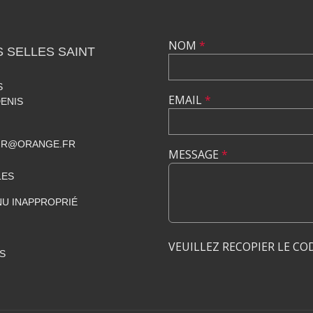
NOM
*
 SELLES SAINT
S
EMAIL
*
DENIS
IR@ORANGE.FR
MESSAGE
*
LES
U INAPPROPRIÉ
VEUILLEZ RECOPIER LE CO
S