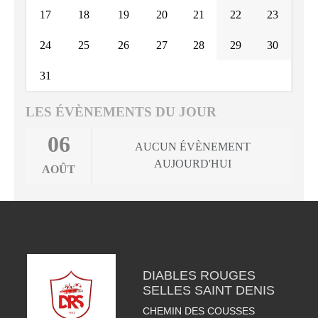
17
18
19
20
21
22
23
24
25
26
27
28
29
30
31
LES ÉVÈNEMENTS DU JOUR
06
AUCUN ÉVÈNEMENT
AUJOURD'HUI
AOÛT
DIABLES ROUGES
SELLES SAINT DENIS
CHEMIN DES COUSSES