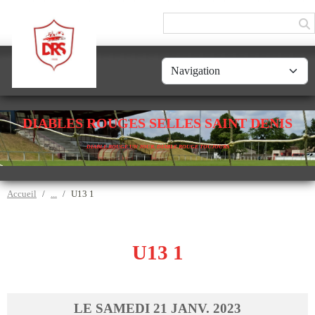
Panneau de gestion des cookies
DIABLES ROUGES SELLES SAINT DENIS
DIABLE ROUGE UN JOUR, DIABLE ROUGE TOUJOURS
Accueil
U13 1
U13 1
LE
SAMEDI
21
JANV.
2023