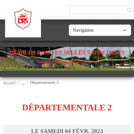
Panneau de gestion des cookies
DIABLES ROUGES SELLES SAINT DENIS
DIABLE ROUGE UN JOUR, DIABLE ROUGE TOUJOURS
Accueil
Départementale 2
DÉPARTEMENTALE 2
LE
SAMEDI
04
FÉVR.
2023