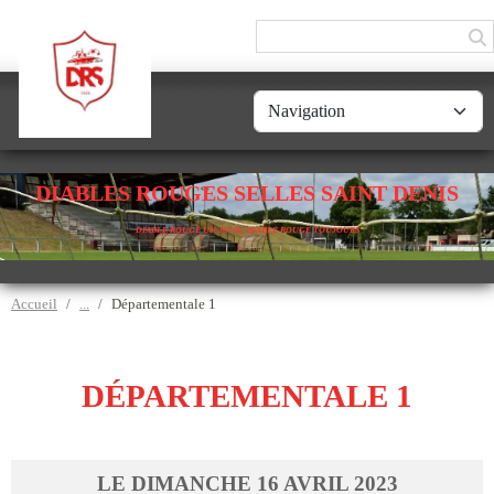
Panneau de gestion des cookies
DIABLES ROUGES SELLES SAINT DENIS
DIABLE ROUGE UN JOUR, DIABLE ROUGE TOUJOURS
Accueil
Départementale 1
DÉPARTEMENTALE 1
LE
DIMANCHE
16
AVRIL
2023