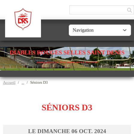
Panneau de gestion des cookies
DIABLES ROUGES SELLES SAINT DENIS
DIABLE ROUGE UN JOUR, DIABLE ROUGE TOUJOURS
Accueil
Séniors D3
SÉNIORS D3
LE
DIMANCHE
06
OCT.
2024