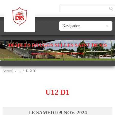
Panneau de gestion des cookies
DIABLES ROUGES SELLES SAINT DENIS
DIABLE ROUGE UN JOUR, DIABLE ROUGE TOUJOURS
Accueil
U12 D1
U12 D1
LE
SAMEDI
09
NOV.
2024