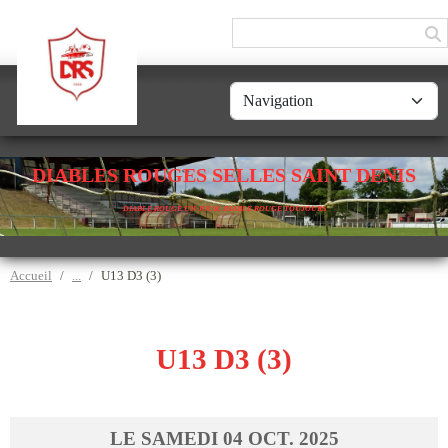
Panneau de gestion des cookies
DIABLES ROUGES SELLES SAINT DENIS
DIABLE ROUGE UN JOUR, DIABLE ROUGE TOUJOURS
Accueil
U13 D3 (3)
U13 D3 (3)
LE
SAMEDI
04
OCT.
2025