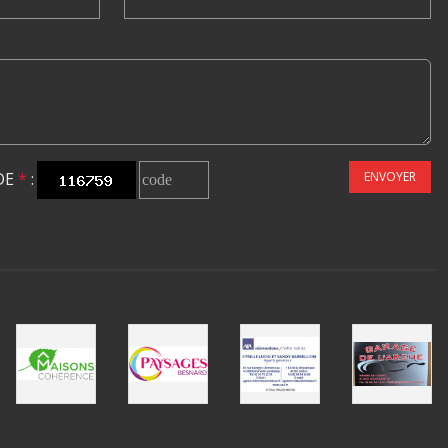
DE
*
:
ENVOYER