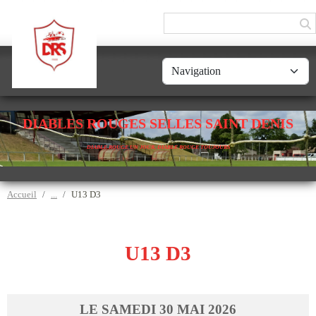
Panneau de gestion des cookies
DIABLES ROUGES SELLES SAINT DENIS
DIABLE ROUGE UN JOUR, DIABLE ROUGE TOUJOURS
Accueil
U13 D3
U13 D3
LE
SAMEDI
30
MAI
2026